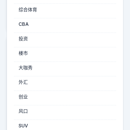
点
综合体育
赞：
0
CBA
投资
楼市
评
大咖秀
论
列
外汇
表
创业
风口
爱是另
SUV