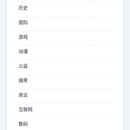
长
历史
了！
国际
2025-
游戏
10-13
22:29:00
动漫
都
在
公益
等
雨
搞笑
停
娱
商业
乐
互联网
第
数码
一