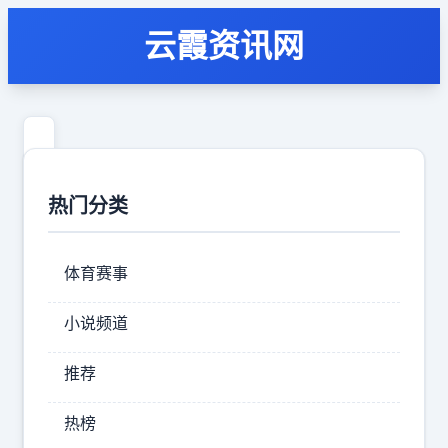
云霞资讯网
第
一
热门分类
次
直
体育赛事
观
关
小说频道
晓
推荐
彤
的
热榜
身