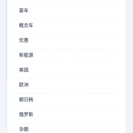
一种孤
独
豪车
2
2025-10-
概念车
15 19:35
这个肚
优惠
子，是不
是该准备
新能源
恭喜
了？？？
美国
欧洲
朝日韩
俄罗斯
孕期