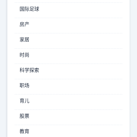
次
国际足球
直
观
房产
关
晓
家居
彤
时尚
的
身
科学探索
材
，
职场
这
种
育儿
比
股票
例
是
教育
正