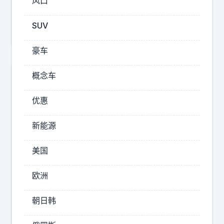
风口
日
子
本
弹
SUV
灾
民
豪车
居
然
概念车
不
喝
优惠
，
新能源
还
嫌
美国
弃
地
欧洲
说
谁
：
能
朝日韩
想
韩
到