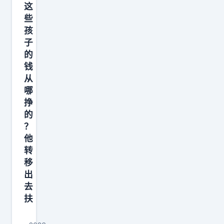
这
些
孩
子
的
钱
从
哪
挣
的
？
他
转
移
出
去
扶