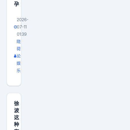
孕
2026-
07-11
01:39
晓
荷
论
娱
乐
徐
波
这
种