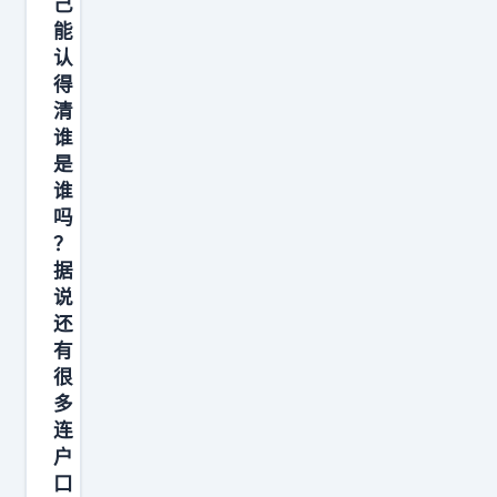
己
能
认
得
清
谁
是
谁
吗
？
据
说
还
有
很
多
连
户
口