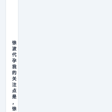
徐
波
代
孕
我
的
关
注
点
是
，
徐