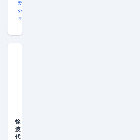
爱
分
享
徐
波
代