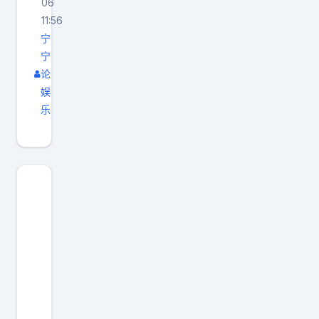
06
11:56
宁
宁
论
娱
乐