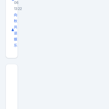
06
13:22
向
秋
共
谈
娱
乐