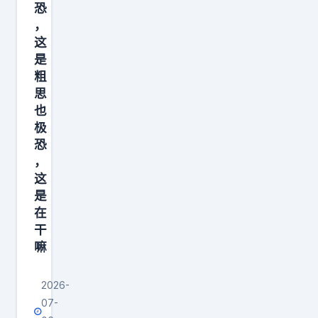
恐
，
这
是
粗
思
也
极
恐
，
这
是
在
干
嘛
2026-
07-