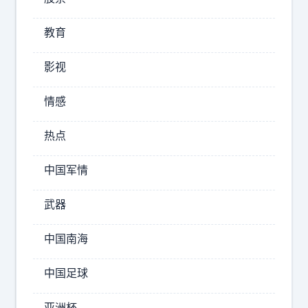
教育
影视
情感
抵
制
热点
代
孕
中国军情
！
假
武器
结
婚
中国南海
证
做
中国足球
试
管
亚洲杯