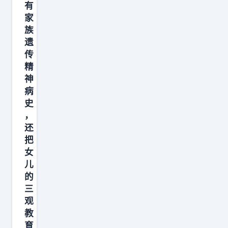
有
家
族
遗
传
精
神
病
史
，
还
把
女
儿
的
三
观
教
育