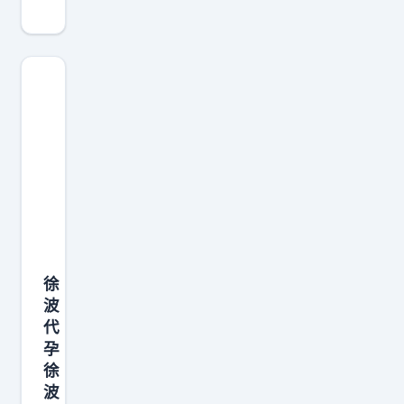
徐
波
代
孕
徐
波