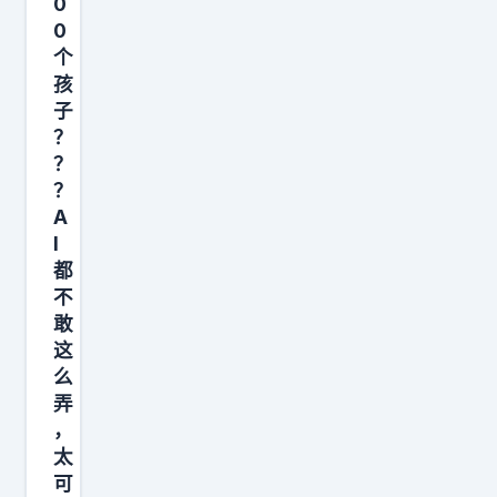
0
0
个
孩
子
？
？
？
A
I
都
不
敢
这
么
弄
，
太
可