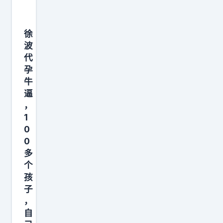
徐
波
代
孕
牛
逼
，
1
0
0
多
个
孩
子
，
自