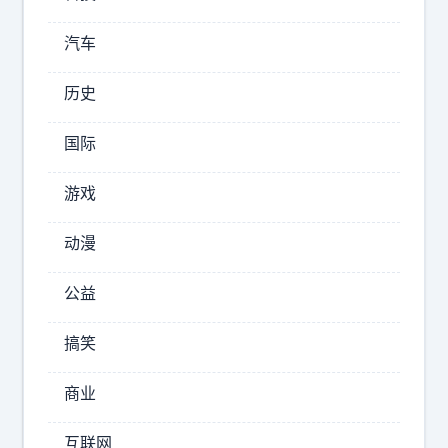
那
种
汽车
？
所
历史
以
是
国际
女
的
游戏
在
支
动漫
持
代
公益
孕
对
搞笑
吗
？
商业
三
姐
互联网