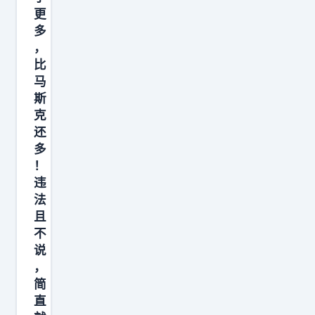
更
多
，
比
马
斯
克
还
多
！
违
法
且
不
说
，
简
直