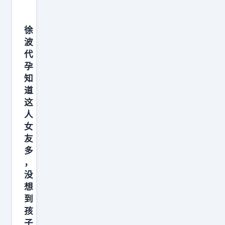
徐
波
代
孕
知
道
这
人
女
友
多
，
没
想
到
孩
子