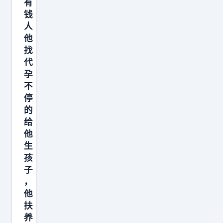
有
钱
人
他
找
代
孕
不
停
的
给
他
生
孩
子
，
他
扶
养