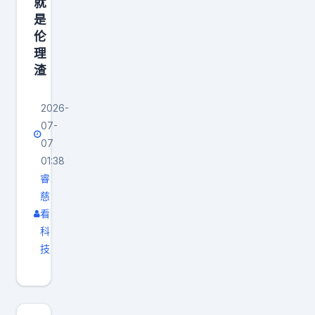
就
是
伦
理
渣
2026-
07-
07
01:38
睿
慈
看
科
技