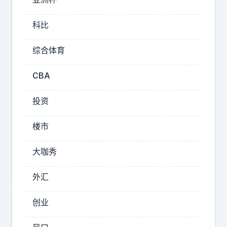
代
孕
科比
2026-
综合体育
08-
02
CBA
19:32
九
投资
儿
说
楼市
情
感
大咖秀
啊
外汇
创业