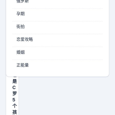
俄罗斯
C
罗
与
孕期
乔
治
街拍
娜
爱
恋爱攻略
情
的
婚姻
结
晶
正能量
，
也
是
C
罗
5
个
孩