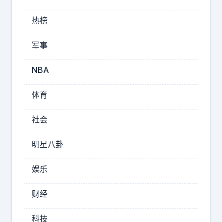
结
婚
热榜
证
做
军事
试
管
NBA
代
孕
体育
女
明
社会
星
找
明星八卦
女
的
娱乐
替
自
财经
己
生
科技
娃