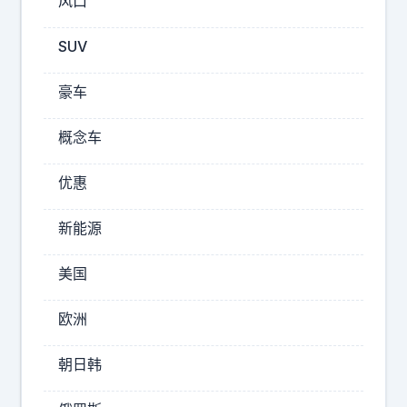
风口
SUV
豪车
概念车
阿
优惠
拉
娜
新能源
简
直
美国
萌
化
欧洲
了
！
朝日韩
她
是