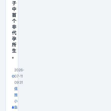
子
中
首
个
非
代
孕
所
生
。
2026-
07-11
09:31
儒
雅
小
鱼