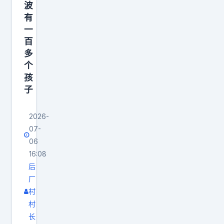
波
有
一
百
多
个
孩
子
2026-
07-
06
16:08
后
厂
村
村
长