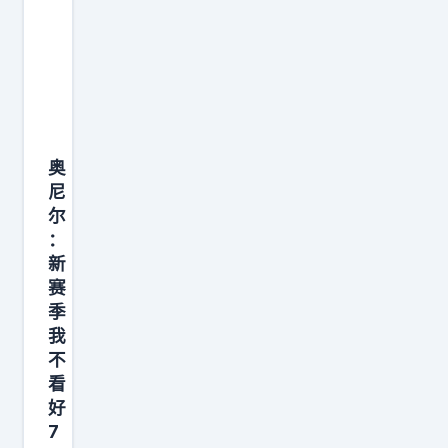
拒
想
同
绝
。
样
让
’
非
步
如
常
，
果
稳
最
可
。
奥
终
以
尼
促
重
尔
使
来
：
球
新
，
队
赛
我
季
做
或
我
出
许
不
交
会
看
易
和
好
决
7
管