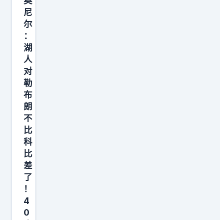
奥
军
湖
尼
。
人
尔
当
。
：
年
湖
”
他
人
一
对
勒
心
布
追
朗
求
不
总
比
额
科
1
比
差
.
了
5
！
亿
4
美
0