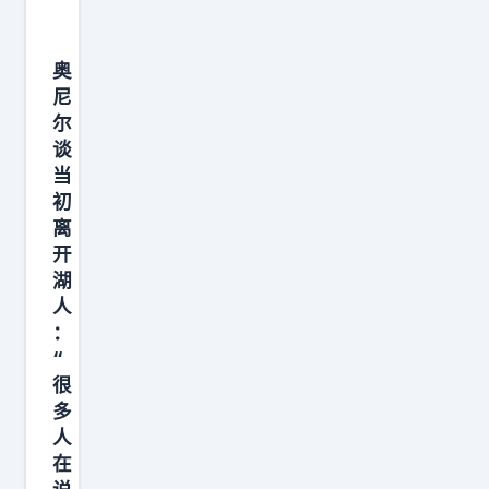
遍
’
疑
认
我
，
为
奥
依
但
他
尼
旧
他
尔
和
可
的
谈
科
以
当
职
比
交
初
业
关
离
出
生
系
开
2
涯
破
湖
8
足
人
裂
分
够
：
导
1
“
漫
致
0
很
长
分
多
篮
，
道
人
板
既
扬
在
的
作