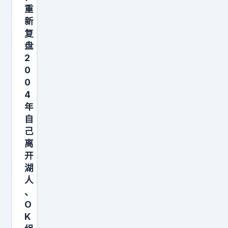
拥
重
1
有
新
次
复
如
常
盘
今
规
2
这
赛
0
份
M
0
通
4
V
透
年
P
自
…
，
己
…
1
离
本
1
开
可
次
湖
以
人
入
拿
、
选
O
到
最
K
7
佳