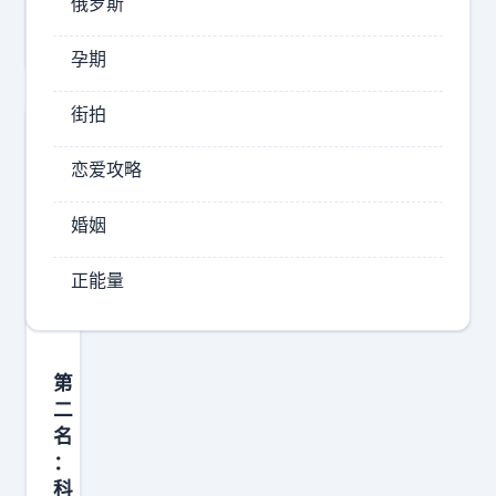
俄罗斯
B
A
孕期
名
宿
街拍
沙
奎
恋爱攻略
尔
婚姻
-
奥
正能量
尼
尔
在
第
采
二
访
名
中
：
表
科