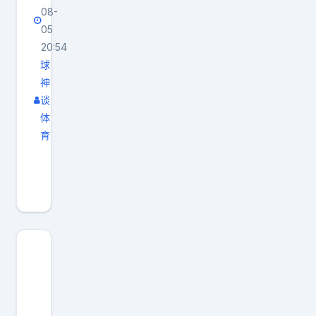
索
08-
要
05
20:54
一
球
份
神
1
谈
.
体
5
育
亿
第
美
二
元
名
合
：
同
科
，
比
湖
科
人
比
本
拥