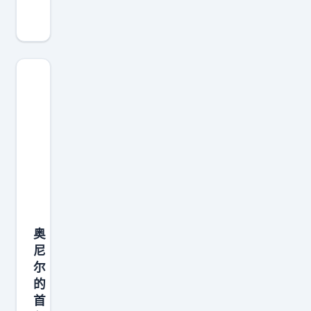
奎
比
势
尔
关
是
·
系
技
奥
不
术
尼
和
极
尔
。
其
做
球
全
客
队
面
播
希
，
客
望
脚
节
我
步
目
降
、
奥
，
薪
背
尼
重
。
尔
身
新
科
的
、
复
首
比
中