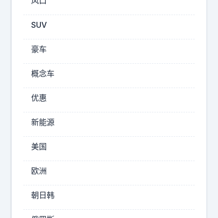
风口
是
在
SUV
目
睹
豪车
科
比
概念车
成
为
优惠
2026-
新能源
08-
06
美国
08:46
湾
欧洲
区
荣
朝日韩
耀
N