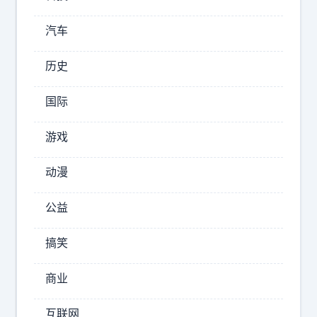
个
原
汽车
因
，
历史
原
来
国际
如
此
游戏
詹
姆
动漫
斯
今
公益
年
已
搞笑
经
4
商业
1
岁
互联网