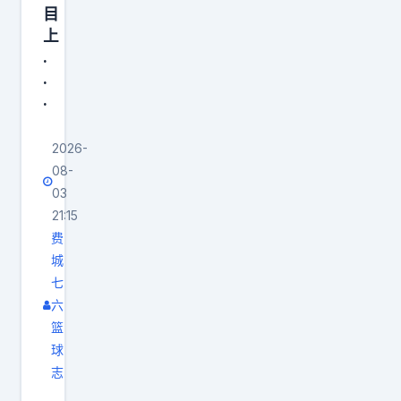
有
我
目
矛
上
降
盾
.
薪
.
。
、
.
他
退
们
居
2026-
想
次
08-
要
要
03
我
角
21:15
拿
色
费
更
城
，
少
七
继
的
六
续
篮
薪
留
球
水
队
志
，
吗