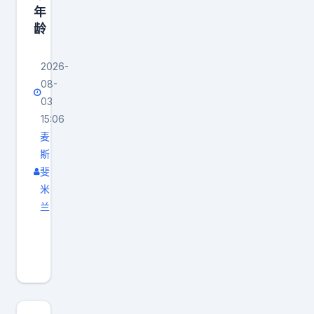
评
年
估
龄
3
2
2026-
岁
08-
的
03
15:06
奥
麦
尼
斯
尔
斐
伤
米
病
兰
风
奥
险
尼
与
尔
薪
：
资
湖