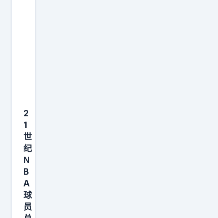
压
人
力
对
，
勒
最
布
终
朗
选
不
择
比
围
科
绕
2
比
更
1
差
世
年
了
纪
轻
！
N
的
4
B
科
0
A
比
球
岁
重
员
还