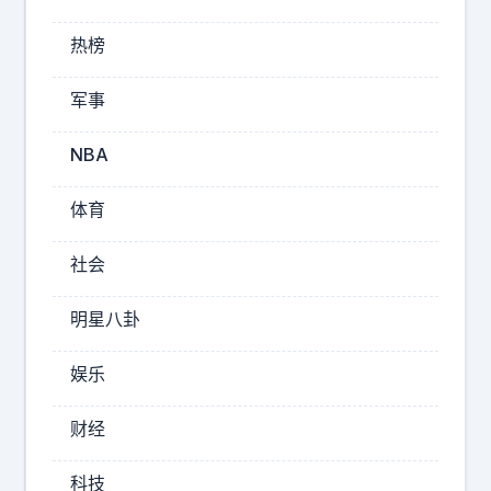
姆
斯
热榜
4
1
军事
岁
为
NBA
什
么
体育
还
不
社会
退
役
明星八卦
？
奥
娱乐
尼
尔
财经
说
出
科技
一