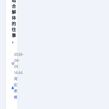
组
冠
一
合
。
阵
解
我
体
，
被
的
甚
往
交
至
事
易
比
，
的
乔
根
丹
2026-
源
还
08-
，
多
05
并
14:44
一
不
湾
次
是
区
。
荣
我
他
耀
和
的
沙
科
优