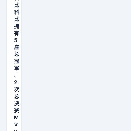
示
比
：
科
比
如
拥
果
有
当
5
初
座
自
总
己
冠
军
少
、
拿
2
薪
次
水
总
，
决
而
赛
M
不
V
是