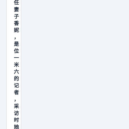
盘
任
当
距
2
妻
时
离
子
0
说
和
香
0
目
妮
高
4
标
，
难
年
是
至
度
自
位
少
投
己
一
拿
篮
米
离
下
几
六
开
1
的
乎
湖
0
记
样
人
者
冠
样
、
，
。
精
O
采
我
通
访
K
不
，
时
组
差
她
防