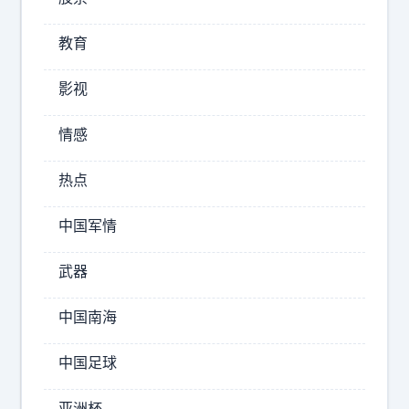
教育
影视
N
情感
B
A
热点
名
宿
中国军情
沙
奎
武器
尔
-
中国南海
奥
尼
中国足球
尔
在
亚洲杯