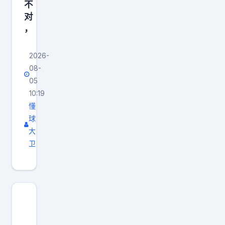
人
不
我
自
管
对
就
带
，
理
要
领
层
1
湖
2026-
希
.
人
08-
望
5
完
05
他
亿
10:19
成
降
，
懂
两
薪
我
球
连
续
大
不
冠
约
卫
在
，
，
乎
第
而
你
二
他
们
名
当
怎
位
时
么
置