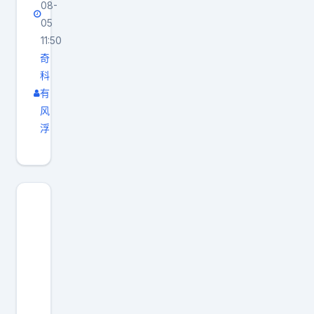
说
08-
成
巅
法
05
长
峰
11:50
。
足
高
奇
奥
够
度
科
尼
多
不
有
尔
，
风
如
表
现
浮
乔
示
在
丹
，
这
，
长
支
效
久
球
率
以
队
也
来
归
曾
外
你
受
界
了
到
普
。
质