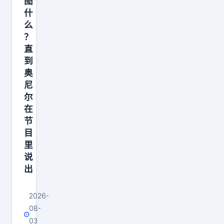
图
气
搭
什
、
档
么
接
，
？
受
也
直
降
到
拿
薪
奥
到
尼
退
了
尔
居
一
在
二
枚
节
线
总
目
，
里
冠
留
说
军
出
在
。
湖
但
2026-
人
我
08-
辅
内
03