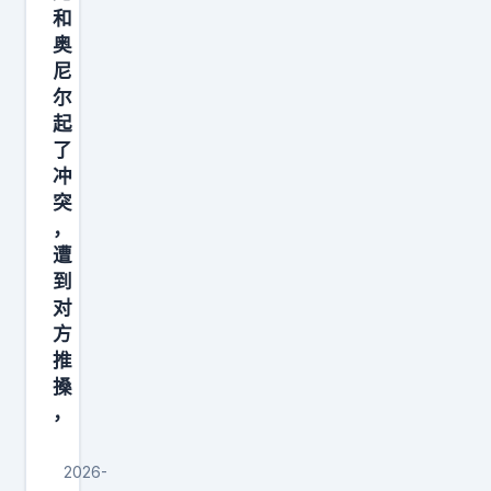
合
钱
和
守
解
奥
，
端
体
尼
我
也
的
尔
本
长
起
往
该
期
了
事
说
冲
保
，
：
突
持
反
，
‘
高
驳
遭
好
强
流
到
了
度
对
传
，
。
方
多
我
推
只
年
已
搡
是
的
，
经
科
主
带
比
流
2026-
你
的