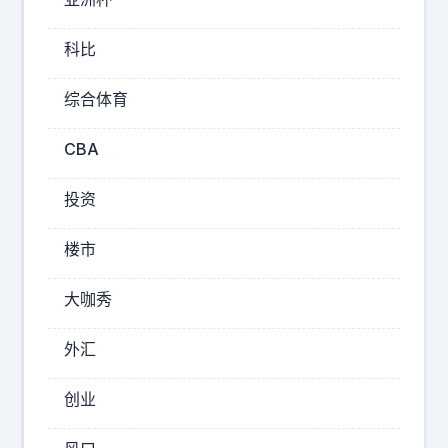
采
访
科比
中
表
示
综合体育
：
如
CBA
果
当
投资
初
自
楼市
己
少
大咖秀
拿
薪
外汇
水
，
创业
而
不