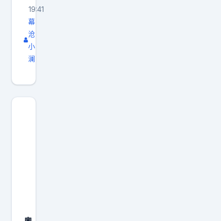
佐
心
19:41
科
其
幕
比
实
沧
，
小
很
两
澜
希
人
望
有
，
望
整
联
个
手
职
拿
业
下
生
更
涯
多
都
总
留
冠
在