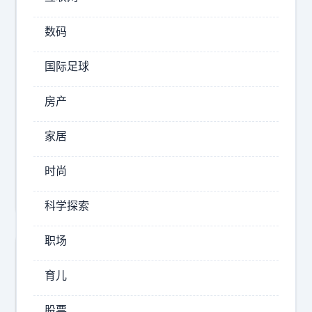
，
数码
2026-
08-
国际足球
06
10:04
房产
疾
冰
家居
预
防
时尚
说
科学探索
职场
育儿
股票