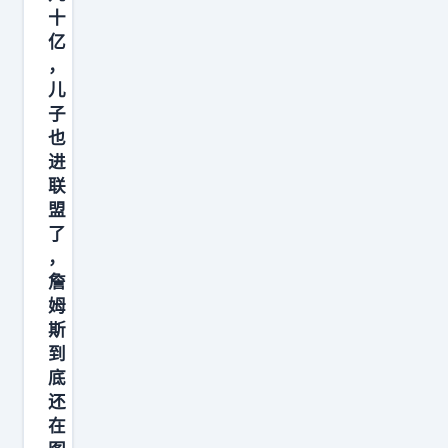
头
的
十
看
待
亿
十
，
遇
分
儿
。
子
感
后
也
慨
来
进
，
我
联
如
去
盟
果
了
到
当
，
迈
詹
初
阿
姆
愿
密
斯
意
，
到
放
和
底
下
还
韦
心
在
德