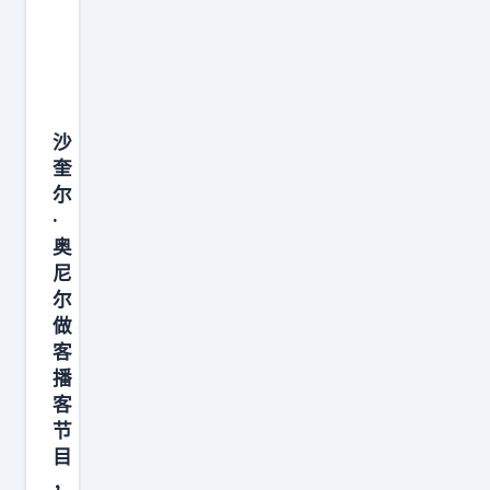
可
有
以
5
拿
座
下
总
7
沙
冠
座
奎
军
尔
总
、
·
冠
2
奥
军
次
尼
。
总
尔
“
做
决
倘
客
赛
播
若
M
客
当
V
节
年
P
目
我
、
，