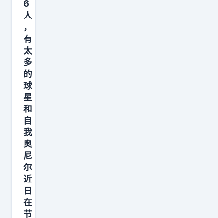
定
6
理
人
。
层
，
“
好
有
我
好
太
被
谈
多
交
的
一
易
球
谈
星
，
。
和
不
问
自
是
他
我
因
们
奥
为
尼
，
我
尔
你
近
和
们
日
科
希
在
比
望
节