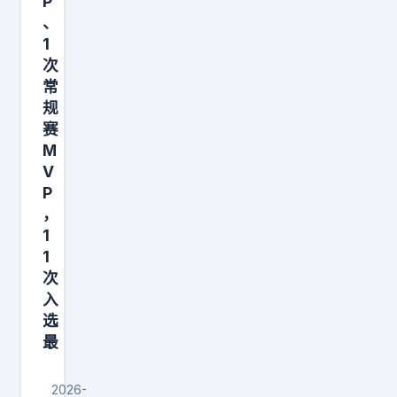
P
在
、
目
1
睹
次
科
常
规
比
赛
成
M
为
V
球
P
队
，
门
1
1
面
次
之
入
后
选
，
最
执
意
2026-