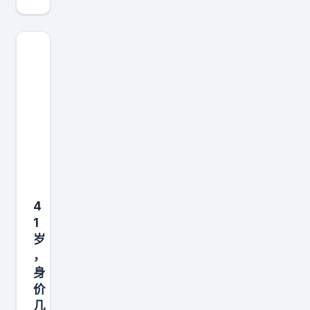
我
？
不
是
愿
我
意
的
接
自
受
尊
。
心
”
，
奥
让
尼
我
尔
拿
4
坦
到
1
言
岁
了
如
，
我
身
今
想
价
回
要
几