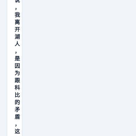
说
镳
表
为
，
，
现
我
奥
但
。
离
尼
核
开
但
尔
心
湖
我
身
诱
人
当
边
，
因
时
的
是
其
的
因
第
实
想
为
二
是
跟
法
核
续
科
是
心
约
比
：
夺
的
谈
‘
冠
矛
判
不
盾
，
。
行
，
又
湖
这
，
独