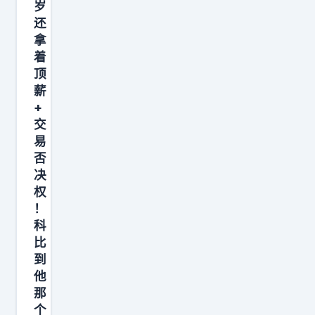
元
岁
的
还
拿
续
着
约
顶
合
薪
同
+
，
交
谈
易
否
判
决
陷
权
入
！
僵
科
局
比
，
到
他
湖
那
人
个