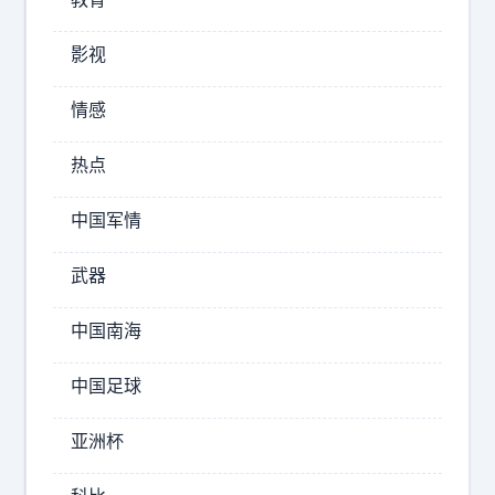
国
晨
米
还
影视
周
是
末
2
情感
对
-
阵
热点
乌
1
迪
(
内
中国军情
6
斯
-
，
武器
1
恰
、
尔
中国南海
汗
4
奥
中国足球
-
卢
6
或
亚洲杯
将
回