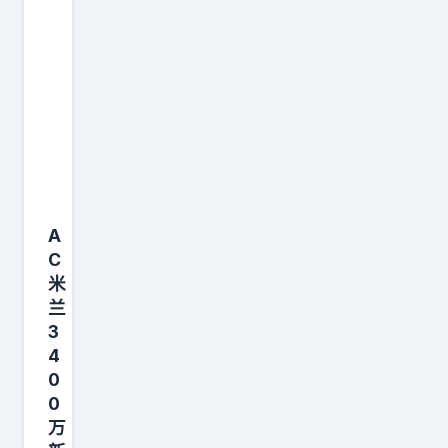
“
复
仇
”
再
迎
突
破
A
美
C
网
米
再
兰
传
3
喜
4
讯
0
0
！
万
2