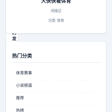
大侠侠看体育
然
在
间接记
拉
蒙
分类: 体育
斯
的
发
球
局
热门分类
错
失
一
体育赛事
个
赛
小说频道
点
，
推荐
但
斯
热榜
瓦