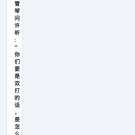
雪
席
琴
1
问
，
许
岩
昕
永
:
“
玲
你
/
们
中
要
西
是
贵
双
映
打
的
—
话
女
，
双
是
世
怎
界
么