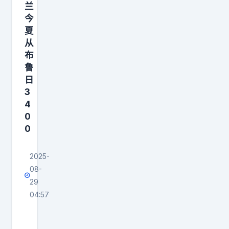
兰
克
今
沃
夏
从
布
鲁
日
3
4
0
0
2025-
08-
29
04:57
A
C