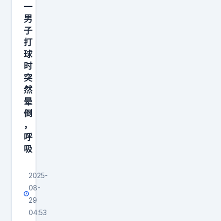
大
一
男
小
子
打
球
时
突
然
晕
倒
，
呼
吸
2025-
08-
29
04:53