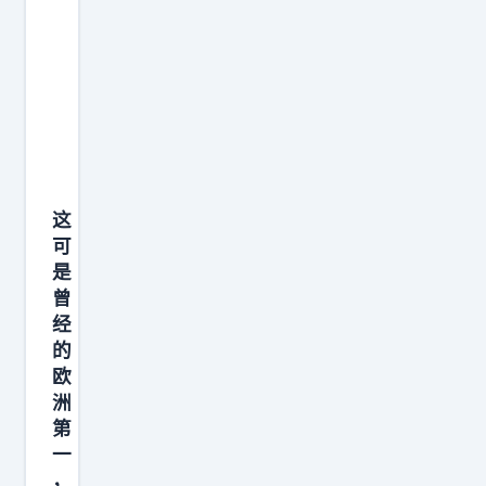
在
与
不
在
，
效
果
这
一
可
分
是
两
曾
色
经
，
的
原
欧
洲
来
第
，
一
树
，