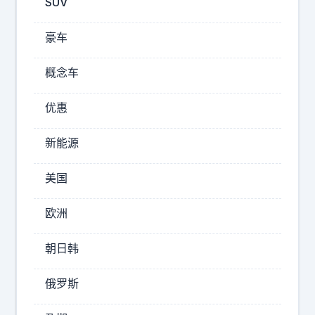
SUV
恼
！
豪车
天
空
概念车
体
黄
优惠
育
泽
：
林
新能源
国
成
米
功
美国
周
“
末
复
欧洲
仇
对
”
阵
朝日韩
再
乌
迎
俄罗斯
迪
突
内
破