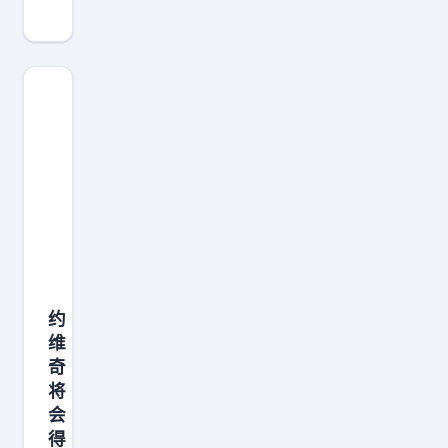
米
兰
3
4
0
0
万
新
援
重
伤
约
骨
维
折
奇
！
将
米
会
兰
得