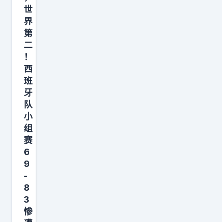
立
世
球
界
队
第
二
核
！
心
西
只
班
是
牙
一
队
句
小
组
冠
赛
冕
6
堂
9
皇
-
的
8
话
3
惨
，