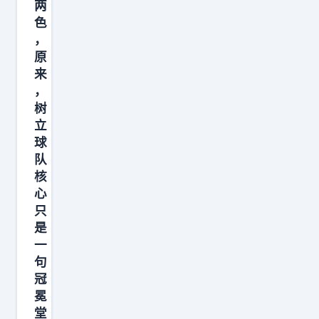
两
教
色
练
，
钦
原
点
来
的
，
树
固
立
定
球
搭
队
配
核
，
心
还
只
是
是
一
你
句
们
冠
冕
堂