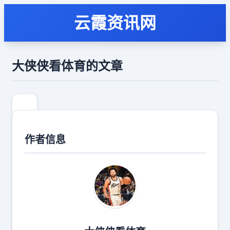
云霞资讯网
大侠侠看体育的文章
作者信息
虽