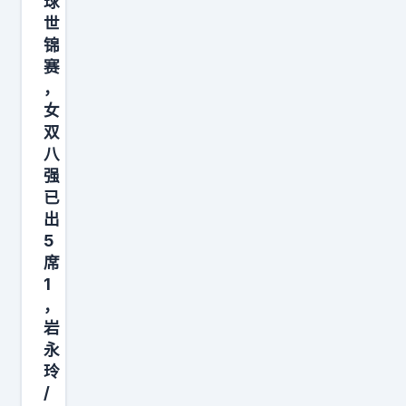
球
加
世
欧
锦
锦
赛
赛
，
女
，
双
他
八
的
强
表
已
现
出
不
5
席
错
1
，
，
与
岩
爱
永
沙
玲
尼
/