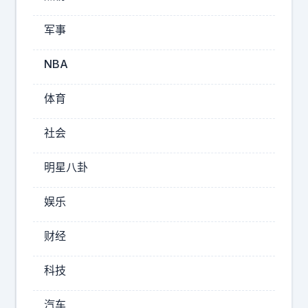
泰
克
军事
2
9
NBA
日
凌
体育
晨
还
社会
是
2
明星八卦
-
1
娱乐
(
6
财经
-
1
科技
、
4
汽车