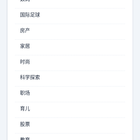
错
失
国际足球
一
齐
房产
个
沃
赛
面
家居
点
临
，
甜
时尚
但
蜜
斯
的
科学探索
烦
瓦
恼
泰
职场
！
克
天
育儿
2
空
9
体
股票
日
育
：
凌
教育