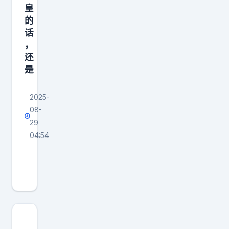
皇
的
话
，
还
是
2025-
08-
29
04:54
果
然
，
李
盈
莹