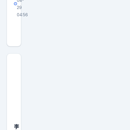
08-
29
04:56
羽
毛
球
世
锦
赛
，
女
双
八
强
已
出
李
5