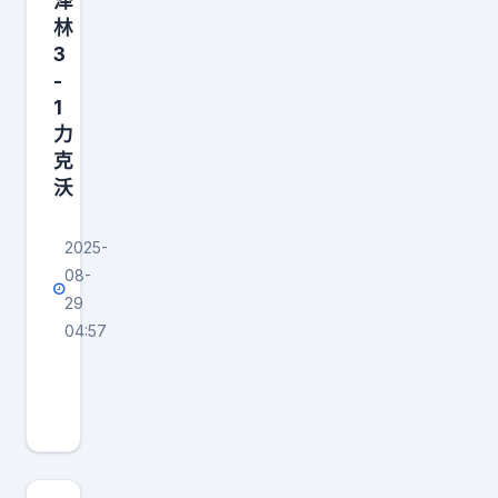
泽
林
3
-
1
力
克
沃
2025-
08-
29
04:57
黄
泽
林
成
功