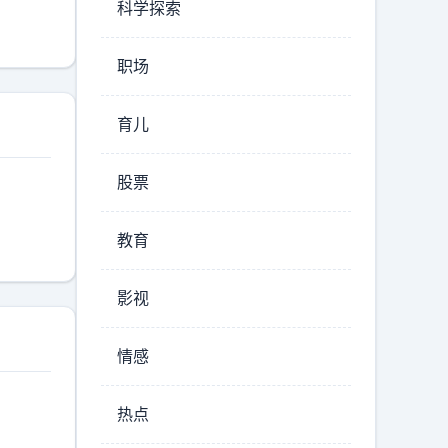
科学探索
职场
育儿
股票
教育
影视
情感
热点